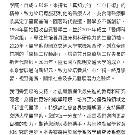
學院。自成立以來，秉持著「真知力行，仁心仁術」的
精神，致力於培育服務利他的醫療人才，為台灣醫療體
系奠定了堅實基礎。隨著時代變遷，醫學系不斷創新，
1994年開始招收自費醫學生，並於2015年成立「醫師科
學家組」，專注於培養具臨床與科研能力的生醫領袖。
2020年，醫學系與國立交通大學電機系合作，創立全國
首創的「醫師工程師組」，培育兼具醫療與工程專長的
新世代醫師。2021年，隨著國立陽明交通大學的成立，
本系發展邁向新紀元，致力於培養具仁心仁術、終身學
習、視野寬廣、關懷社會及多元發展潛力之醫師。
我們需要您的支持，才能繼續提供最先進的教育和研究
環境。
為提供更好的教學環境，培育頂尖優秀跨領域之
「
新世代
醫師」，特邀請社會各界慷慨解囊，支持陽明
交通大學醫學系，
您的每一分支持，都是我們邁向更高
目標的動力
，
期待您能與我們攜手，共同推動醫學教育
和研究的進步。
本專案將用於醫學系教學研究及系務發