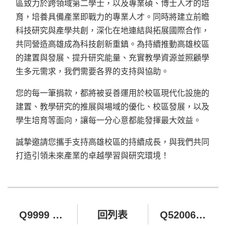
區致力於跨領域第二學士，以及專業碩、博士人才的培
育，培養具備產業即戰力的專業人才。同時將建立前瞻
科技研究與產學共創，深化在地連結與拓展國際合作，
共同營造高雄成為科技創新重鎮。為持續推動高雄校區
的建置與發展、提升研究能量、充實教學資源並照顧學
生多元需求，我們需要各界的支持與協助。
您的每一筆捐款，都將被妥善運用於校區現代化設施的
建置、教學研究的推展與場域的優化、校區發展，以及
學生培育等面向，讓每一分心意都能發揮最大效益。
誠摯邀請您攜手支持高雄校區的持續成長，與我們共同
打造引領未來產業的卓越學習與研究環境！
Q9999 不指定用途校務基金
回列表
Q520063 ICPC國際大學生程式設計競賽之贊助款