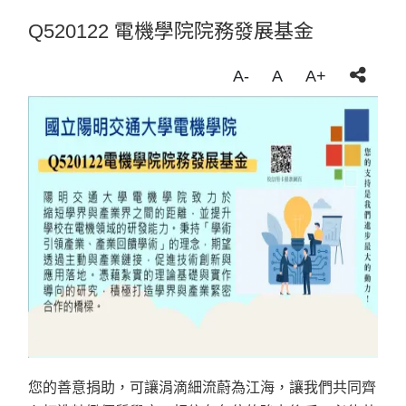
Q520122 電機學院院務發展基金
A-
A
A+
您的善意捐助，可讓涓滴細流蔚為江海，
讓我們共同齊