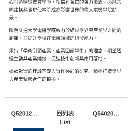
心打造精緻優質學府，
相信有各位的強力後盾，
必能共
同建構與實現使本院成為影響世界的偉大電機學院願
景。
陽明交通大學電機學院致力於縮短學界與產業界之間的
距離，並提升學校在電機領域的研發能力。
秉持「學術引領產業、產業回饋學術」的理念，期望透
過主動與產業鏈接，促進技術創新與應用落地。
憑藉紮實的理論基礎與實作導向的研究，積極打造學界
與產業緊密合作的橋樑。
Q520120 無齡解鎖身心不老計畫
回列表
Q540201 施敏院士講座暨獎學金專案
List