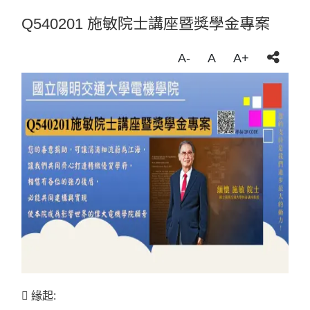
Q540201 施敏院士講座暨獎學金專案
A-
A
A+
 緣起: