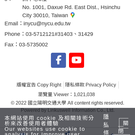
No. 1001, Daxue Rd. East Dist., Hsinchu
City 30010, Taiwan
Email：
inycu@nycu.edu.tw
Phone：
03-5712121#31403、31429
Fax：
03-5735002
版權宣告 Copy Right
隱私條款 Privacy Policy
瀏覽量 Viewer：1,021,038
© 2022 國立陽明交通大學 All content rights reserved.
Powered by Linkuswell Information Co., Ltd.
隱
本網站使用 cookie 及相關技術分
關
析來改善使用者體驗
私
Our websites use cookie to
閉
條
analysis for Improve user