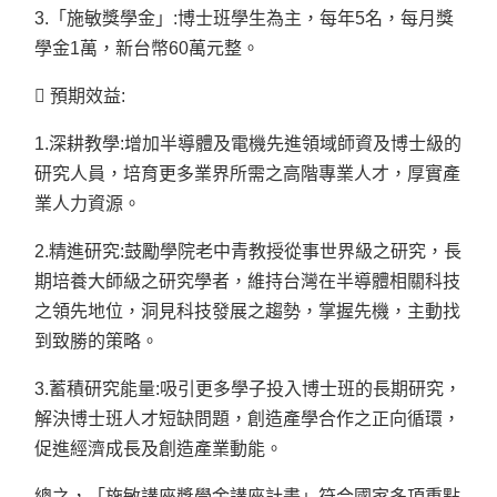
3.
「施敏獎學金」:博士班學生為主，每年5名，每月獎
學金1萬，新台幣60萬元整。
 預期效益:
1.
深耕教學:增加半導體及電機先進領域師資及博士級的
研究人員，培育更多業界所需之高階專業人才，厚實產
業人力資源。
2.
精進研究:鼓勵學院老中青教授從事世界級之研究，長
期培養大師級之研究學者，維持台灣在半導體相關科技
之領先地位，洞見科技發展之趨勢，掌握先機，主動找
到致勝的策略。
3.蓄積研究能量:吸引更多學子投入博士班的長期研究，
解決博士班人才短缺問題，創造產學合作之正向循環，
促進經濟成長及創造產業動能。
總之，「施敏講座獎學金講座計畫」符合國家多項重點