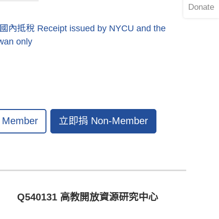
Donate
eceipt issued by NYCU and the
iwan only
立即捐 Non-Member
Member
Q540131 高教開放資源研究中心