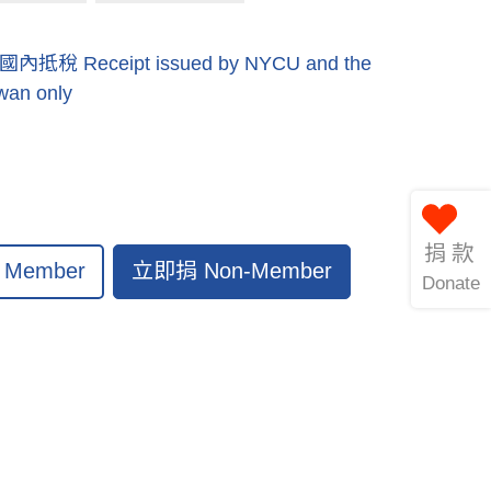
eceipt issued by NYCU and the
iwan only
捐款
立即捐 Non-Member
Member
Donate