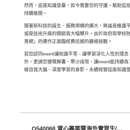
然而，這座知識堡壘，如今需要您的守護，幫助這
持續敞開。
隨著新科技的誕生、服務規模的擴大，無論是維護
或是技術升級的開銷皆大幅攀升。由於政府與學校財政
育網」的運作正面臨經費拮据的嚴峻挑戰。
若您認同ewant讓知識平等、讓學習深化人性的理
外，更請您慷慨解囊、聚沙成塔，讓ewant能持續
級自我大腦、深度學習的身影，永續經營這座知識
Q540068 資心專案暨海外實習生/交換生募款計畫