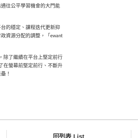
扇通往公平學習機會的大門能
平台的穩定、課程迭代更新抑
資源分配的調整，「ewant
念，除了繼續在平台上堅定前行
為了在螢幕前堅定前行、不斷升
堡壘！
回列表 List