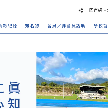
回官網 H
捐款紀錄
芳名錄
會員／非會員說明
學校首