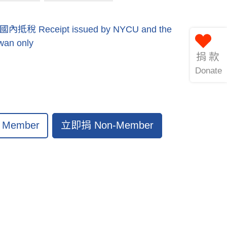
eceipt issued by NYCU and the
iwan only
捐款
Donate
立即捐 Non-Member
Member