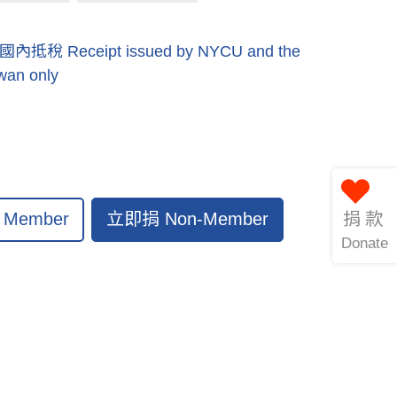
eceipt issued by NYCU and the
iwan only
立即捐 Non-Member
捐款
Member
Donate