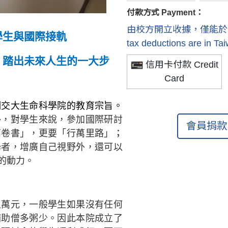
付款方式 Payment：
由校方開立收據，僅能於國內抵稅 R
學生與國際接軌
tax deductions are in Ta
，踏出未來人生的一大步
信用卡付款 Credit
Card
明交大生命科學院的教育宗旨。
外
，對學生來說，參加國際研討
會員捐款 
萬卷書」，更要「行萬里路」
；
學者，增廣自己視野外，還可以
的動力。
上萬元，一般學生如果沒有任何
補助僧多粥少。因此本院成立了