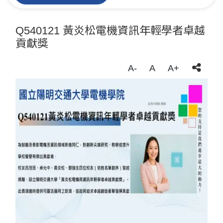
Q540121 黃炎松電機資訊年輕學者卓越
貢獻獎
A-
A
A+