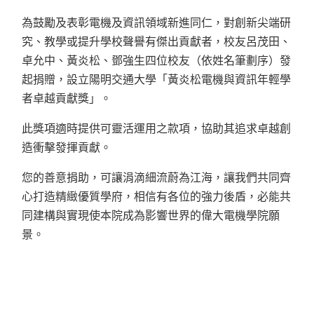
為鼓勵及表彰電機及資訊領域新進同仁，對創新尖端研
究、教學或提升學校聲譽有傑出貢獻者，校友呂茂田、
卓允中、黃炎松、鄧強生四位校友（依姓名筆劃序）發
起捐贈，設立陽明交通大學「黃炎松電機與資訊年輕學
者卓越貢獻獎」。
此獎項適時提供可靈活運用之款項，協助其追求卓越創
造衝擊發揮貢獻。
您的善意捐助，可讓涓滴細流蔚為江海，
讓我們共同齊
心打造精緻優質學府，
相信有各位的強力後盾，
必能共
同建構與實現使本院成為影響世界的偉大電機學院願
景。