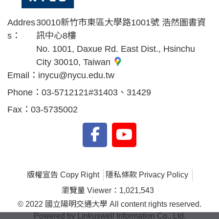
Addres
30010新竹市東區大學路1001號 浩然圖書資
s：
訊中心8樓
No. 1001, Daxue Rd. East Dist., Hsinchu
City 30010, Taiwan
Email：
inycu@nycu.edu.tw
Phone：
03-5712121#31403、31429
Fax：
03-5735002
版權宣告 Copy Right
隱私條款 Privacy Policy
瀏覽量 Viewer：1,021,543
© 2022 國立陽明交通大學 All content rights reserved.
Powered by Linkuswell Information Co., Ltd.