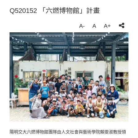
Q520152 「六燃博物館」計畫
A-
A
A+
陽明交大六燃博物館團隊由人文社會與藝術學院賴雯淑教授領