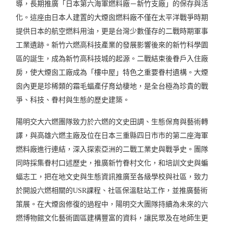
導，長期推廣「日本第六海軍燃料廠－新竹支廠」的保存與活
化。這座由日本人建置的大煙囪燃料廠不僅在太平洋戰爭時期
提供日本的航空燃料用油，更是台灣少數僅存的二戰時期軍事
工業遺跡。新竹六燃高科技產業的發展影響後來的新竹科學園
區的誕生，成為新竹高科技城的起源。二戰結束後眷戶入住廠
房，使大煙囪工廠成為「樓中屋」特色之重要眷村遺構。大煙
囪內更是珍稀類的霜毛蝠產仔育幼棲地，是全台極為珍貴的戰
爭、科技、眷村與生態的歷史建築。
陽明交大六燃團隊致力於六燃的文史田調、生態保育與藝術轉
譯，與高雄六燃主廠及位在日本三重縣四日市市的第二座海軍
燃料廠進行連結，深入探索亞洲的二戰工業史與戰爭史。團隊
同時採集眷村口述歷史，推廣新竹眷村文化，和培訓文史與蝙
蝠志工，把在地文史與生態資訊推廣至各級學校與社區，致力
於開設六燃相關的USR課程、社區保溫駐站工作，並推廣藝術
策展。在大煙囪修復的過程中，陽明交大團隊持續為未來的六
燃博物館文化藝術園區建構豐富的資料，讓民眾及在地師生更