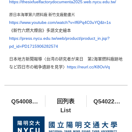
https://thesixfuelfactorydocumenta2025.web.nycu.edu.tw/
原日本海軍第六燃料廠 新竹支廠動畫片
https://www.youtube.com/watch?v=If6Pq4C0uYQ&t=1s
《新竹六燃大煙囪》多語文史繪本
https://press.nycu.edu.tw/web/product/product_in.jsp?
pd_id=PD1715906282574
日本地方新聞報導〈台湾の研究者が来日 第2海軍燃料廠跡地
https://reurl.cc/K8OvVq
など四日市の戦争遺跡を見学〉
Q540080 百川學士學位學程獎助學金
回列表
Q540222 人文藝術與社會學院獎學金
List