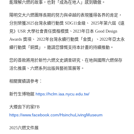
能理解六燃的故事，也對「成為在地人」感到驕傲。
陽明交大六燃團隊長期的努力與卓越的表現獲得各界的肯定，
分別榮獲2025台灣永續行動獎 SDG11金級、 2025年第六屆《遠
見》USR 大學社會責任獎楷模獎、2023年日本 Good Design
Awards 獎項、 2022年台灣永續行動獎「金獎」、2022年亞太永
續行動獎「銅獎」，邀請您慷慨支持本計畫的持續推動。
您的善款將用於新竹六燃文史調查研究、在地與國際六燃保存
活化推廣、六燃系列出版與藝術策展等。
相關實績請參考：
https://hclm.iaa.nycu.edu.tw/
新竹生博物館
大煙囪下的家FB
https://www.facebook.com/HsinchuLivingMuseum
2025
六燃文件展