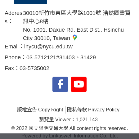
Addres
30010新竹市東區大學路1001號 浩然圖書資
s：
訊中心8樓
No. 1001, Daxue Rd. East Dist., Hsinchu
City 30010, Taiwan
Email：
inycu@nycu.edu.tw
Phone：
03-5712121#31403、31429
Fax：
03-5735002
版權宣告 Copy Right
隱私條款 Privacy Policy
瀏覽量 Viewer：1,021,143
© 2022 國立陽明交通大學 All content rights reserved.
Powered by Linkuswell Information Co., Ltd.