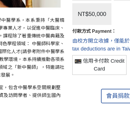
NT$50,000
學中醫學系，本系秉持「大醫精
學專業人才，以促進中醫臨床、
付款方式 Payment：
。課程除了著重傳統中醫典籍及
由校方開立收據，僅能於國內抵稅 R
特色學程領域： 中醫師科學家、
tax deductions are in Ta
際化人才(請參考附件中醫學系
的教學環境，本系持續推動各項系
信用卡付款 Credit
領域之「新中醫師」，特邀請社
Card
來發展。
宜，
包含中醫學系空間規劃整
會員捐款 
資及訪問學者、提供師生國內