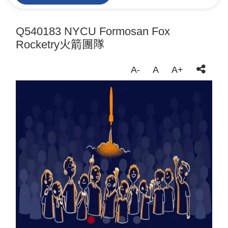
Q540183 NYCU Formosan Fox
Rocketry火箭團隊
A-
A
A+