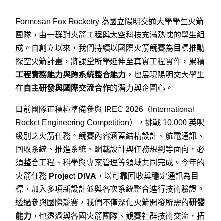
Formosan Fox Rocketry
為國立陽明交通大學學生火箭
團隊，由一群對火箭工程與太空科技充滿熱忱的學生組
成。自創立以來，我們持續以國際火箭競賽為目標推動
探空火箭計畫，將課堂所學延伸至真實工程實作，累積
工程實務能力與跨系統整合能力，
也展現陽明交大學生
在
自主研發與國際交流合作
的潛力與企圖心。
目前團隊正積極準備參與
IREC 2026
（
International
Rocket Engineering Competition
），挑戰
10,000
英呎
級別之火箭任務。競賽內容涵蓋結構設計、航電通訊、
回收系統、推進系統、酬載設計與任務規劃等面向，必
須整合工程、科學與專案管理等領域共同完成。今年的
火箭任務
Project DIVA
，以可靠回收與穩定通訊為目
標，加入多項新設計並與各次系統整合進行技術驗證。
透過參與國際競賽，我們不僅深化火箭開發所需的
研發
能力
，也透過與各國火箭團隊、競賽社群技術交流，拓