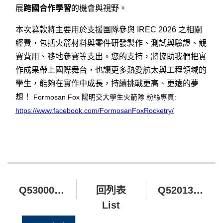
展
跨國合作學習
的機會與視野。
本次募款將主要用於支援團隊參與
IREC 2026
之相關
經費，包括火箭材料與零件研發製作、測試與驗證、競
賽費用、移地參賽等支出。您的支持，將協助我們把實
作成果帶上國際舞台，也讓更多熱愛航太與工程領域的
學生，能夠在實作中成長，持續挑戰更高、更遠的夢
想！
Formosan Fox
:
陽明交大學生火箭隊
粉絲專頁
https://www.facebook.com/FormosanFoxRocketry/
Q530005 台商研究中心捐款
回列表
Q520132 百川學術與藝術發展基金
List