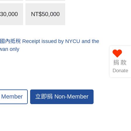
30,000
NT$50,000
eceipt issued by NYCU and the
iwan only
捐款
Donate
立即捐 Non-Member
Member