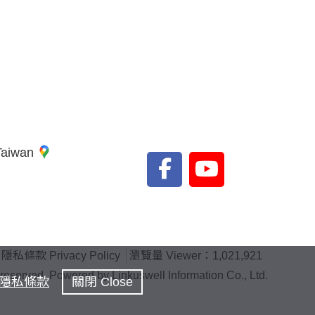
 Taiwan
隱私條款 Privacy Policy
瀏覽量 Viewer：1,021,921
rved. Powered by Linkuswell Information Co., Ltd.
隱私條款
關閉 Close