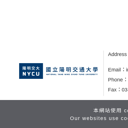
Addres
Email：
Phone：
Fax：
03
本網站使用 c
Our websites use co