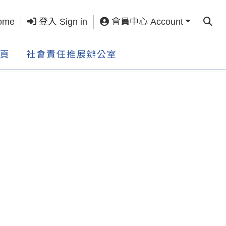
查詢 S
ome
登入 Sign in
會員中心 Account
頁
社會責任推展辦公室