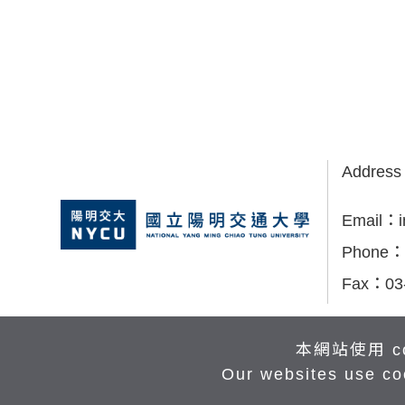
Addres
Email：
Phone：
Fax：
03
本網站使用 c
Our websites use co