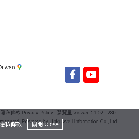
 Taiwan
隱私條款 Privacy Policy
瀏覽量 Viewer：1,021,280
rved. Powered by Linkuswell Information Co., Ltd.
隱私條款
關閉 Close