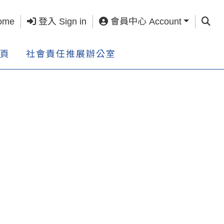
查詢 S
ome
登入 Sign in
會員中心 Account
頁
社會責任推展辦公室