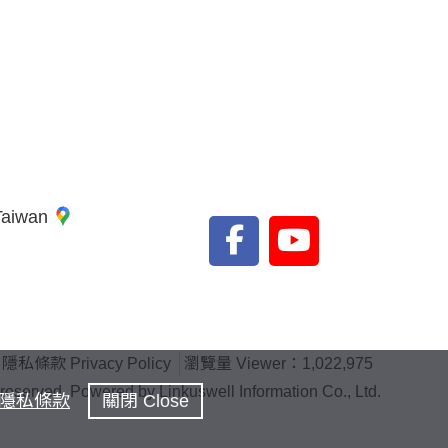
 Taiwan
隱私條款 Privacy Policy
瀏覽量 Viewer：1,022,975
rved. Powered by Linkuswell Information Co., Ltd.
隱私條款
關閉 Close