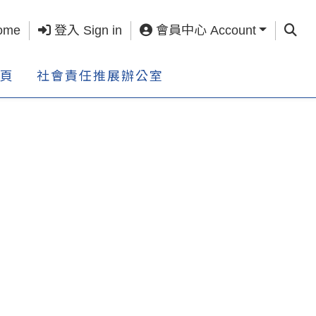
查詢 S
ome
登入 Sign in
會員中心 Account
頁
社會責任推展辦公室