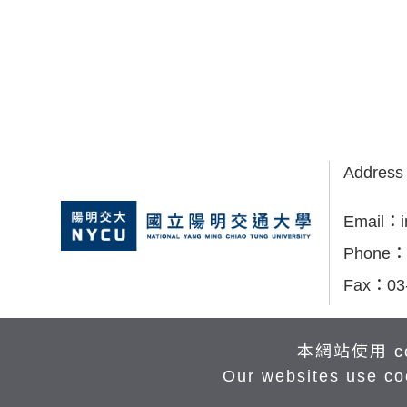
Addres
Email：
Phone：
Fax：
03
本網站使用 c
Our websites use co