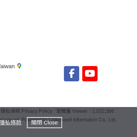
 Taiwan
隱私條款 Privacy Policy
瀏覽量 Viewer：1,022,366
rved. Powered by Linkuswell Information Co., Ltd.
隱私條款
關閉 Close