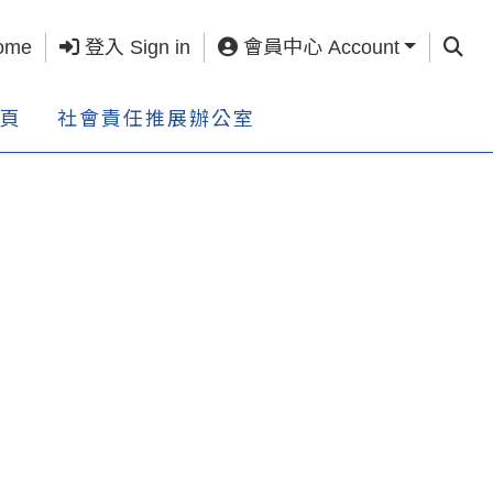
查詢 S
ome
登入 Sign in
會員中心 Account
頁
社會責任推展辦公室