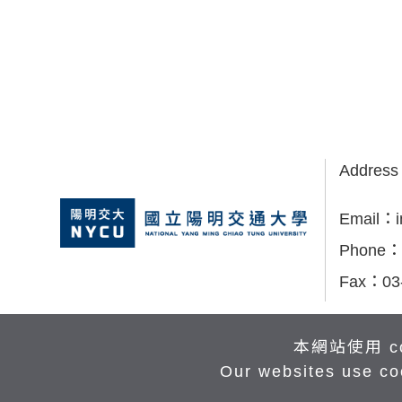
Addres
Email：
Phone：
Fax：
03
本網站使用 c
Our websites use co