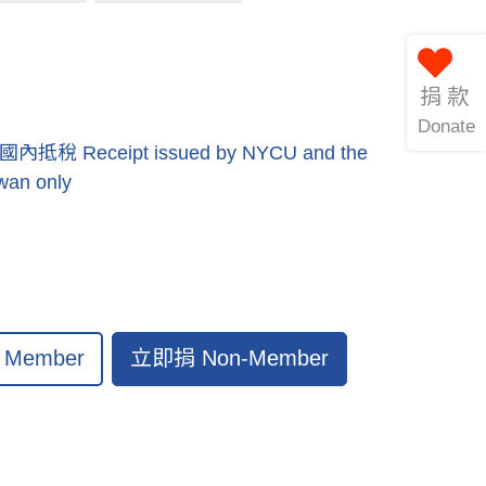
捐款
Donate
eceipt issued by NYCU and the
iwan only
立即捐 Non-Member
Member